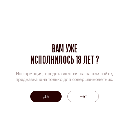
ГОРЬКИЙ КРАФТ — один из самых масштабных летних
фестивалей крафтового пива, где 4 и 5 июля
встречаются лучшие пивоварни, отличная гастрономия
и тысячи любителей пенных напитков.
ВАМ УЖЕ
ИСПОЛНИЛОСЬ 18 ЛЕТ ?
Информация, представленная на нашем сайте,
предназначена только для совершеннолетних.
Да
Нет
#
компания
15.06.2026
За каждым напитком стоит команда!
15 июня в "Суздальском пивоваре" наградили